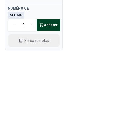
Disponible
NUMÉRO OE
960148
Acheter
En savoir plus