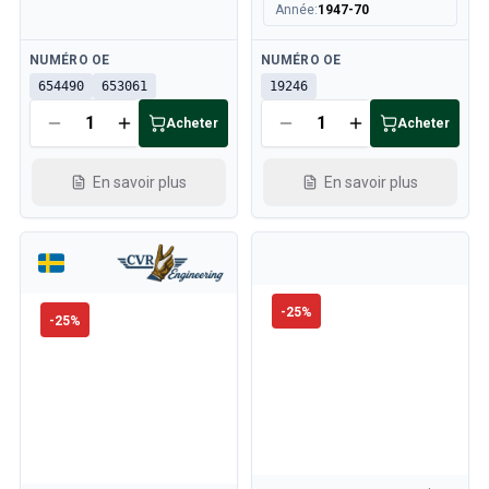
Année
:
1947-70
Disponible
Disponible
NUMÉRO OE
NUMÉRO OE
654490
653061
19246
Acheter
Acheter
En savoir plus
En savoir plus
-
25
%
-
25
%