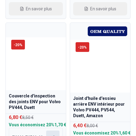
Tringlerie de l'accélérateur du moteur Volvo 240/260
En savoir plus
En savoir plus
Volvo 240/260 Système de refroidissement
Volvo 240/260 Transmission/Suspension arrière
Volvo 240/260 Divers
Pièces Volvo 740/760/780
Volvo 740/760/780 Système de freinage
-
20
%
-
20
%
Volvo 700 Système de carburant/échappement
Volvo 740/760/780 Transmission/Suspension arrière
Volvo 700 Système de refroidissement
Volvo 740/760/780 Divers
Volvo 740/760/780 Equipement électrique
Tringlerie de l'accélérateur du moteur Volvo 740/760/780
Volvo 700 Système de chauffage/Unité d'air frais
Couvercle d'inspection
Joint d'huile d'essieu
Volvo 700 Roues/Enjoliveurs
des joints ENV pour Volvo
arrière ENV intérieur pour
Pièces du moteur Volvo 700
PV444, Duett
Volvo PV444, PV544,
Volvo 740/760/780 Pièces de carrosserie
Duett, Amazon
6,80 €
8,50 €
Volvo 740/760/780 Pièces intérieures
Vous économisez
20%
1,70 €
6,40 €
8,00 €
Volvo 740/760/780 Train avant
Vous économisez
20%
1,60 €