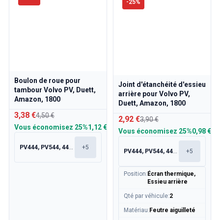
-
25
%
Refroidissement
Transmission
Commande des gaz
Châssis & Direction
Chauffage & Climatisation
Accessoires & Divers
Carrosserie
Boulon de roue pour
Joint d'étanchéité d'essieu
Intérieur
tambour Volvo PV, Duett,
arrière pour Volvo PV,
Promotion
Amazon, 1800
Duett, Amazon, 1800
Promotion du mois
3,38 €
4,50 €
2,92 €
3,90 €
Vous économisez
25%
1,12 €
Vous économisez
25%
0,98 €
PV444, PV544, 445, 210
+
5
PV444, PV544, 445, 210
+
5
Position
:
Écran thermique,
Essieu arrière
Qté par véhicule
:
2
Matériau
:
Feutre aiguilleté