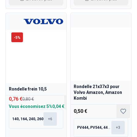
-
5
%
Rondelle 21x37x3 pour
Rondelle frein 10,5
Volvo Amazon, Amazon
Kombi
0,76 €
0,80 €
Vous économisez
5%
0,04 €
0,50 €
140, 164, 240, 260
+
6
PV444, PV544, 445, 210
+
3